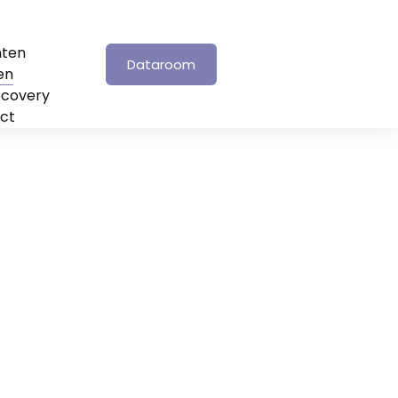
nten
Dataroom
en
ecovery
ct