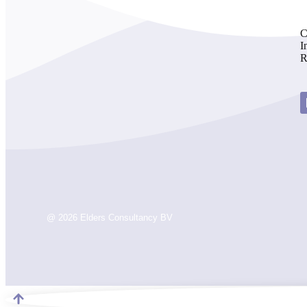
C
I
R
@ 2026 Elders Consultancy BV